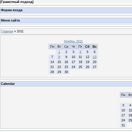
[
Грамотный подход
]
Форма входа
Меню сайта
Главная
»
2011
Ноябрь 2011
Пн
Вт
Ср
Чт
Пт
Сб
Вс
1
2
3
4
5
6
7
8
9
10
11
12
13
14
15
16
17
18
19
20
21
22
23
24
25
26
27
28
29
30
Calendar
Пн
Вт
3
4
10
11
17
18
24
25
31